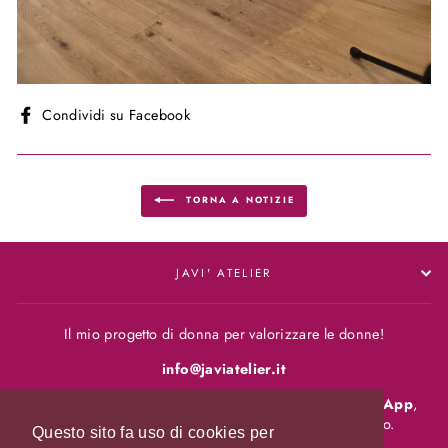
Condividi
Condividi su Facebook
su
Facebook
TORNA A NOTIZIE
JAVI' ATELIER
Il mio progetto di donna per valorizzare le donne!
info@javiatelier.it
Per qualsiasi dubbio o domanda
contattaci su WhatsApp
,
saremo lieti di aiutarti. Trovi il collegamento in basso.
Questo sito fa uso di cookies per