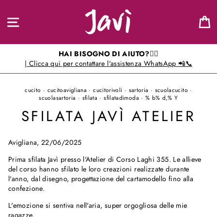
Salta
al
NAVIGAZIONE NEL SITO
C
contenuto
HAI BISOGNO DI AIUTO?🖐🏻
| Clicca qui per contattare l'assistenza WhatsApp 📲📞
cucito
·
cucitoavigliana
·
cucitorivoli
·
sartoria
·
scuolacucito
·
scuolasartoria
·
sfilata
·
sfilatadimoda
·
% b% d,% Y
SFILATA JAVÌ ATELIER
Avigliana, 22/06/2025
Prima sfilata Javì presso l'Atelier di Corso Laghi 355. Le allieve
del corso hanno sfilato le loro creazioni realizzate durante
l'anno, dal disegno, progettazione del cartamodello fino alla
confezione.
L'emozione si sentiva nell'aria, super orgogliosa delle mie
ragazze.